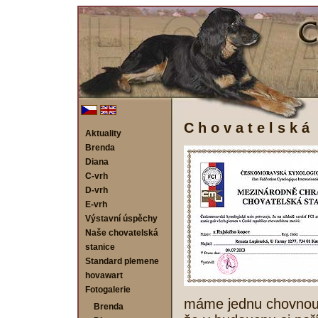
C h o v a t e l s k 
Aktuality
Brenda
Diana
C-vrh
D-vrh
E-vrh
Výstavní úspěchy
Naše chovatelská
stanice
Standard plemene
hovawart
Fotogalerie
máme jednu chovnou 
Brenda