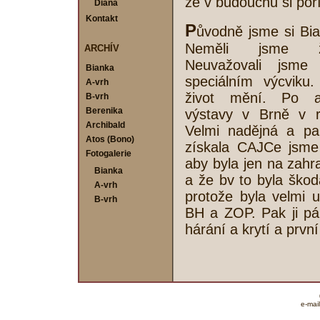
že v budoucnu si poř
Diana
Kontakt
P
ůvodně jsme si Bia
Neměli jsme ž
ARCHÍV
Neuvažovali jsme
Bianka
speciálním výcviku.
A-vrh
život mění. Po ab
B-vrh
Berenika
výstavy v Brně v r
Archibald
Velmi nadějná a pa
Atos (Bono)
získala CAJCe jsme 
Fotogalerie
aby byla jen na zahra
Bianka
a že bv to byla škoda
A-vrh
protože byla velmi 
B-vrh
BH a ZOP. Pak ji pán
hárání a krytí a prvn
e-mai